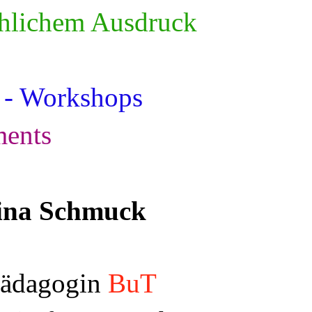
chlichem Ausdruck
r - Workshops
ments
ina Schmuck
pädagogin
BuT