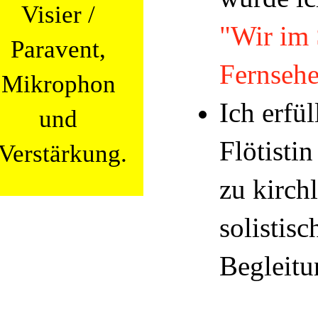
Visier /
"Wir im 
Paravent,
Fernseh
Mikrophon
Ich erfül
und
Flötisti
Verstärkung.
zu kirch
solistis
Begleitu