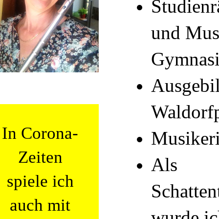
Studienr
und Mus
Gymnasi
Ausgebil
Waldorf
In Corona-
Musiker
Zeiten
Als
spiele ich
Schatten
auch mit
wurde i