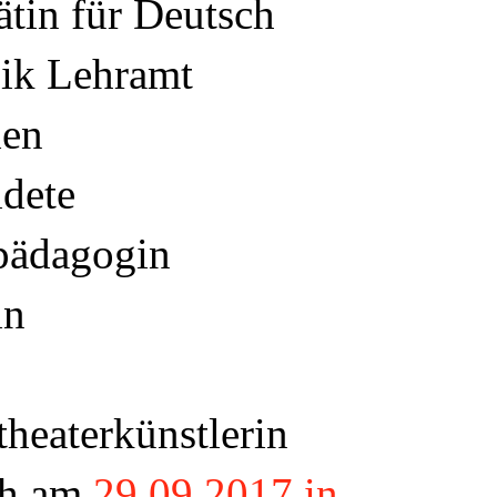
ätin für Deutsch
ik Lehramt
en
dete
pädagogin
in
theaterkünstlerin
ch am
29.09.2017 in